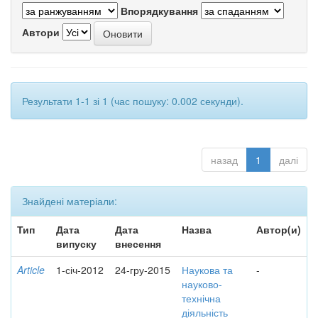
Впорядкування
Автори
Результати 1-1 зі 1 (час пошуку: 0.002 секунди).
назад
1
далі
Знайдені матеріали:
Тип
Дата
Дата
Назва
Автор(и)
випуску
внесення
Article
1-січ-2012
24-гру-2015
Наукова та
-
науково-
технічна
діяльність