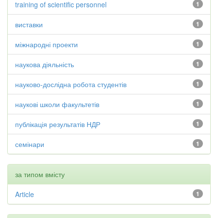
training of scientific personnel
1
виставки
1
міжнародні проекти
1
наукова діяльність
1
науково-дослідна робота студентів
1
наукові школи факультетів
1
публікація результатів НДР
1
семінари
1
за типом вмісту
Article
1