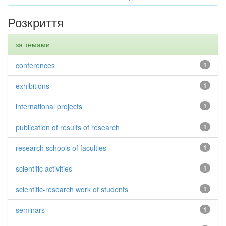
Розкриття
за темами
conferences
1
exhibitions
1
international projects
1
publication of results of research
1
research schools of faculties
1
scientific activities
1
scientific-research work of students
1
seminars
1