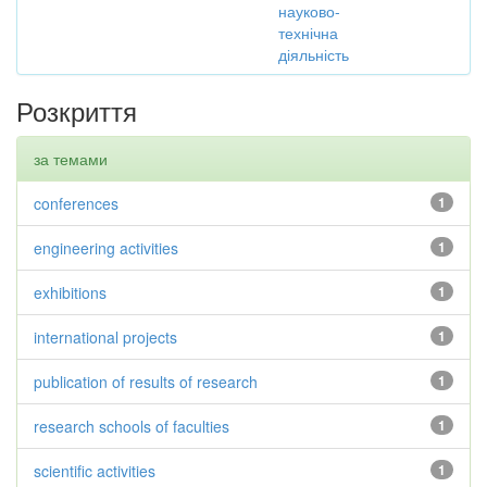
науково-
технічна
діяльність
Розкриття
за темами
conferences
1
engineering activities
1
exhibitions
1
international projects
1
publication of results of research
1
research schools of faculties
1
scientific activities
1