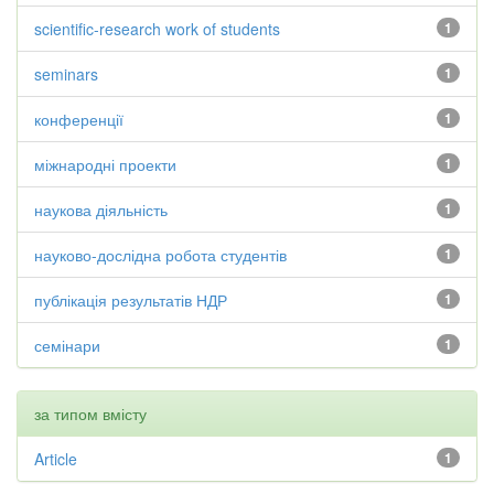
scientific-research work of students
1
seminars
1
конференції
1
міжнародні проекти
1
наукова діяльність
1
науково-дослідна робота студентів
1
публікація результатів НДР
1
семінари
1
за типом вмісту
Article
1