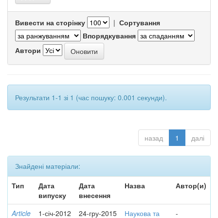
Вивести на сторінку
|
Сортування
Впорядкування
Автори
Результати 1-1 зі 1 (час пошуку: 0.001 секунди).
назад
1
далі
Знайдені матеріали:
Тип
Дата
Дата
Назва
Автор(и)
випуску
внесення
Article
1-січ-2012
24-гру-2015
Наукова та
-