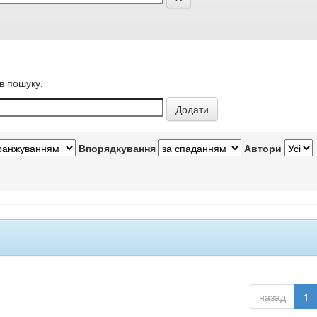
в пошуку.
Впорядкування
Автори
назад
1