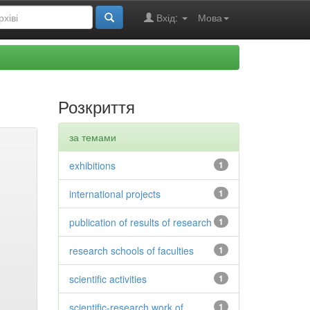
Вхід:
Мова
Розкриття
за темами
exhibitions
1
international projects
1
publication of results of research
1
research schools of faculties
1
scientific activities
1
scientific-research work of
1