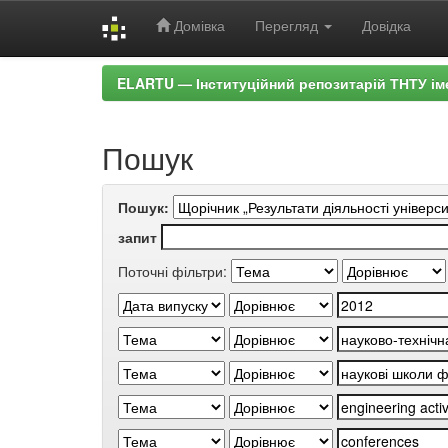
Домівка
Перегляд
Довідка
Skip
ELARTU — Інституційний репозитарій ТНТУ ім
navigation
Пошук
Пошук:
запит
Поточні фільтри: