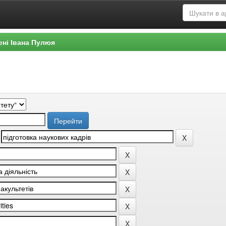
ені Івана Пулюя