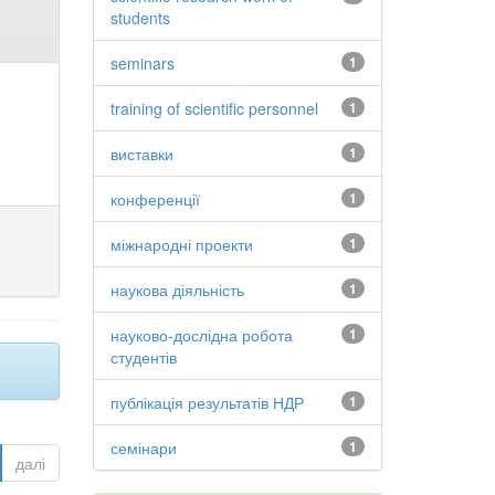
students
seminars
1
training of scientific personnel
1
виставки
1
конференції
1
міжнародні проекти
1
наукова діяльність
1
науково-дослідна робота
1
студентів
публікація результатів НДР
1
семінари
1
далі