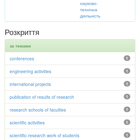
науково-
технічна
діяльність
Розкриття
за темами
conferences
1
engineering activities
1
international projects
1
publication of results of research
1
research schools of faculties
1
scientific activities
1
scientific-research work of students
1