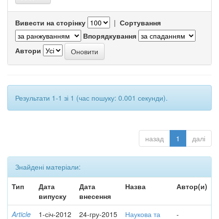
Вивести на сторінку
|
Сортування
Впорядкування
Автори
Результати 1-1 зі 1 (час пошуку: 0.001 секунди).
назад
1
далі
Знайдені матеріали:
Тип
Дата
Дата
Назва
Автор(и)
випуску
внесення
Article
1-січ-2012
24-гру-2015
Наукова та
-