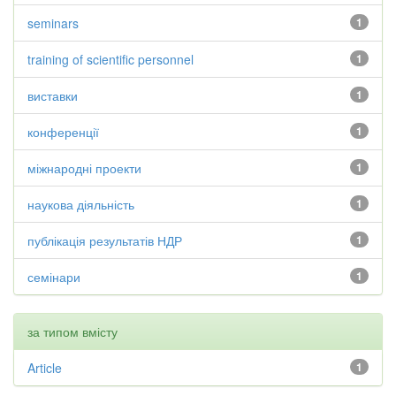
seminars
1
training of scientific personnel
1
виставки
1
конференції
1
міжнародні проекти
1
наукова діяльність
1
публікація результатів НДР
1
семінари
1
за типом вмісту
Article
1