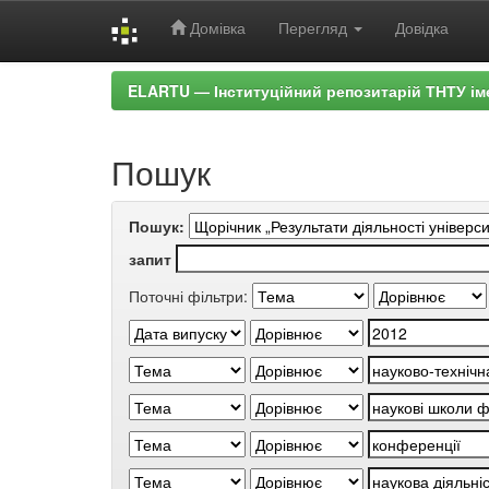
Домівка
Перегляд
Довідка
Skip
ELARTU — Інституційний репозитарій ТНТУ ім
navigation
Пошук
Пошук:
запит
Поточні фільтри: