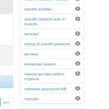
scientific activities
1
scientific-research work of
1
students
seminars
1
training of scientific personnel
1
виставки
1
міжнародні проекти
1
науково-дослідна робота
1
студентів
публікація результатів НДР
1
семінари
1
далі