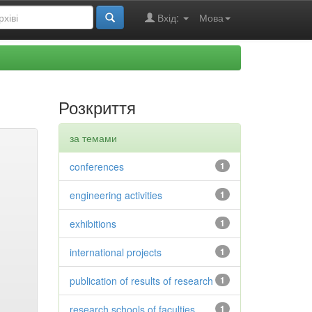
Вхід:
Мова
Розкриття
за темами
conferences
1
engineering activities
1
exhibitions
1
international projects
1
publication of results of research
1
research schools of faculties
1