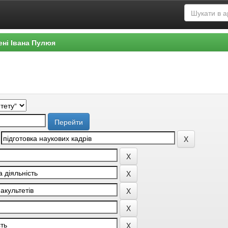
ені Івана Пулюя