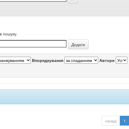
в пошуку.
Впорядкування
Автори
назад
1