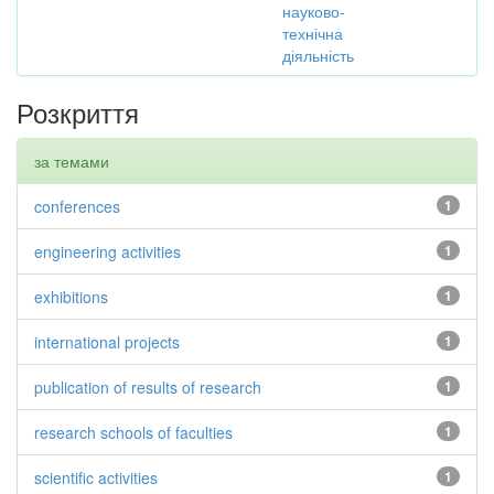
науково-
технічна
діяльність
Розкриття
за темами
conferences
1
engineering activities
1
exhibitions
1
international projects
1
publication of results of research
1
research schools of faculties
1
scientific activities
1