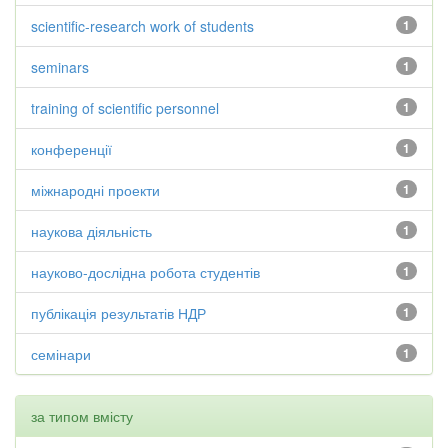
scientific-research work of students
1
seminars
1
training of scientific personnel
1
конференції
1
міжнародні проекти
1
наукова діяльність
1
науково-дослідна робота студентів
1
публікація результатів НДР
1
семінари
1
за типом вмісту