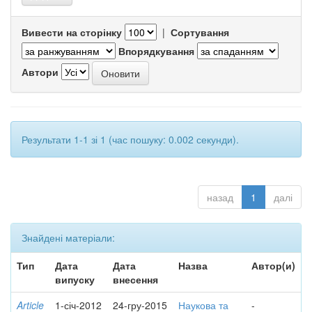
Вивести на сторінку
|
Сортування
Впорядкування
Автори
Результати 1-1 зі 1 (час пошуку: 0.002 секунди).
назад
1
далі
Знайдені матеріали:
Тип
Дата
Дата
Назва
Автор(и)
випуску
внесення
Article
1-січ-2012
24-гру-2015
Наукова та
-