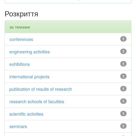
Розкриття
за темами
conferences
1
engineering activities
1
exhibitions
1
international projects
1
publication of results of research
1
research schools of faculties
1
scientific activities
1
seminars
1