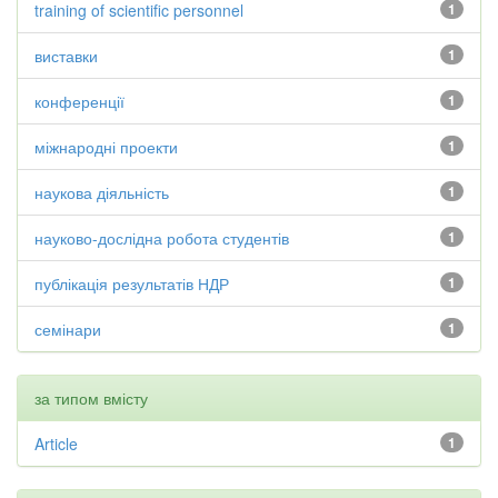
training of scientific personnel
1
виставки
1
конференції
1
міжнародні проекти
1
наукова діяльність
1
науково-дослідна робота студентів
1
публікація результатів НДР
1
семінари
1
за типом вмісту
Article
1