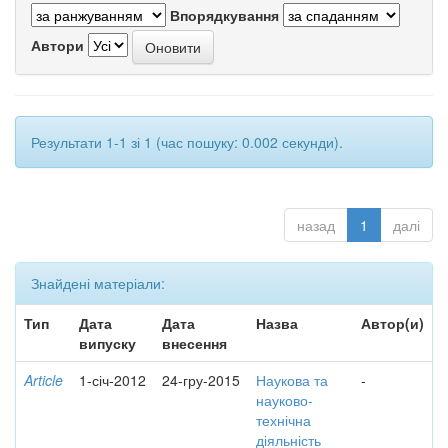
Впорядкування
Автори
Результати 1-1 зі 1 (час пошуку: 0.002 секунди).
назад
1
далі
Знайдені матеріали:
Тип
Дата
Дата
Назва
Автор(и)
випуску
внесення
Article
1-січ-2012
24-гру-2015
Наукова та
-
науково-
технічна
діяльність