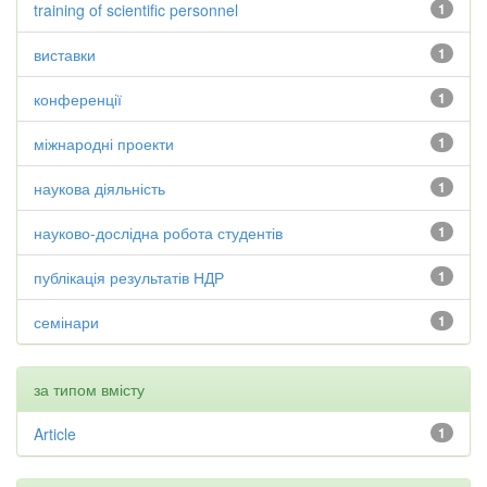
training of scientific personnel
1
виставки
1
конференції
1
міжнародні проекти
1
наукова діяльність
1
науково-дослідна робота студентів
1
публікація результатів НДР
1
семінари
1
за типом вмісту
Article
1