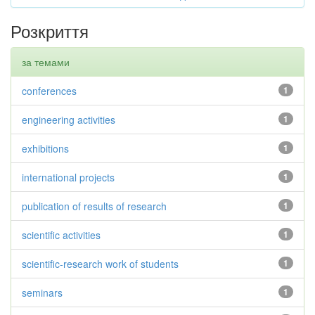
Розкриття
за темами
conferences
1
engineering activities
1
exhibitions
1
international projects
1
publication of results of research
1
scientific activities
1
scientific-research work of students
1
seminars
1