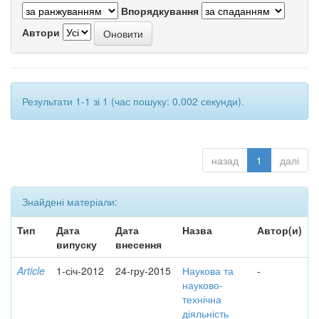
Впорядкування
Автори
Результати 1-1 зі 1 (час пошуку: 0.002 секунди).
назад
1
далі
Знайдені матеріали:
Тип
Дата
Дата
Назва
Автор(и)
випуску
внесення
Article
1-січ-2012
24-гру-2015
Наукова та
-
науково-
технічна
діяльність