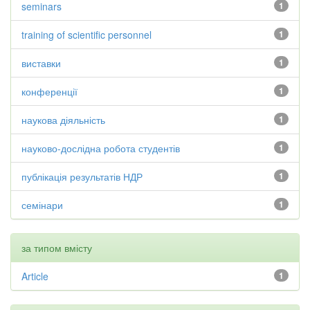
seminars
1
training of scientific personnel
1
виставки
1
конференції
1
наукова діяльність
1
науково-дослідна робота студентів
1
публікація результатів НДР
1
семінари
1
за типом вмісту
Article
1