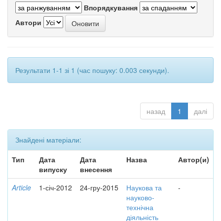
Впорядкування
Автори
Результати 1-1 зі 1 (час пошуку: 0.003 секунди).
назад
1
далі
Знайдені матеріали:
Тип
Дата
Дата
Назва
Автор(и)
випуску
внесення
Article
1-січ-2012
24-гру-2015
Наукова та
-
науково-
технічна
діяльність