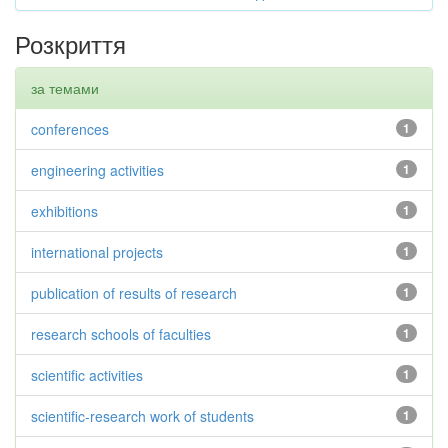
Розкриття
за темами
conferences
1
engineering activities
1
exhibitions
1
international projects
1
publication of results of research
1
research schools of faculties
1
scientific activities
1
scientific-research work of students
1