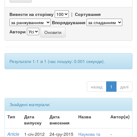
Вивести на сторінку
|
Сортування
Впорядкування
Автори
Результати 1-1 зі 1 (час пошуку: 0.001 секунди).
назад
1
далі
Знайдені матеріали:
Тип
Дата
Дата
Назва
Автор(и)
випуску
внесення
Article
1-січ-2012
24-гру-2015
Наукова та
-