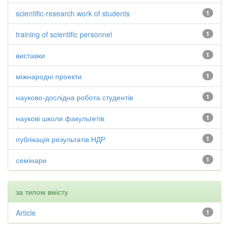
scientific-research work of students
1
training of scientific personnel
1
виставки
1
міжнародні проекти
1
науково-дослідна робота студентів
1
наукові школи факультетів
1
публікація результатів НДР
1
семінари
1
за типом вмісту
Article
1