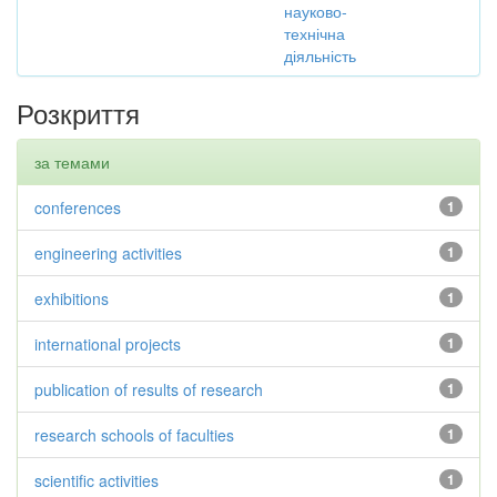
науково-
технічна
діяльність
Розкриття
за темами
conferences
1
engineering activities
1
exhibitions
1
international projects
1
publication of results of research
1
research schools of faculties
1
scientific activities
1