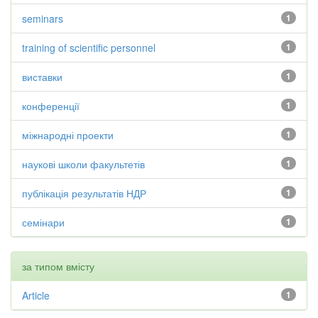
seminars
1
training of scientific personnel
1
виставки
1
конференції
1
міжнародні проекти
1
наукові школи факультетів
1
публікація результатів НДР
1
семінари
1
за типом вмісту
Article
1