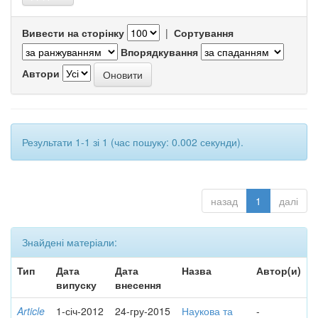
Вивести на сторінку
|
Сортування
Впорядкування
Автори
Результати 1-1 зі 1 (час пошуку: 0.002 секунди).
назад
1
далі
Знайдені матеріали:
Тип
Дата
Дата
Назва
Автор(и)
випуску
внесення
Article
1-січ-2012
24-гру-2015
Наукова та
-