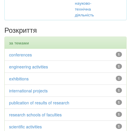
науково-
технічна
діяльність
Розкриття
за темами
conferences
1
engineering activities
1
exhibitions
1
international projects
1
publication of results of research
1
research schools of faculties
1
scientific activities
1