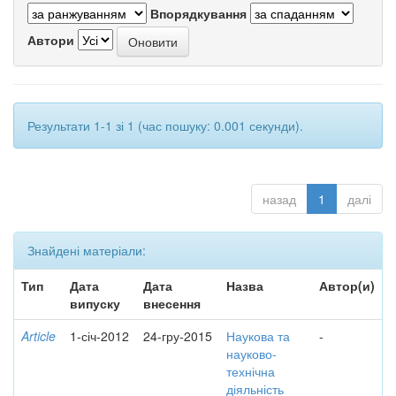
Впорядкування
Автори
Результати 1-1 зі 1 (час пошуку: 0.001 секунди).
назад
1
далі
Знайдені матеріали:
Тип
Дата
Дата
Назва
Автор(и)
випуску
внесення
Article
1-січ-2012
24-гру-2015
Наукова та
-
науково-
технічна
діяльність