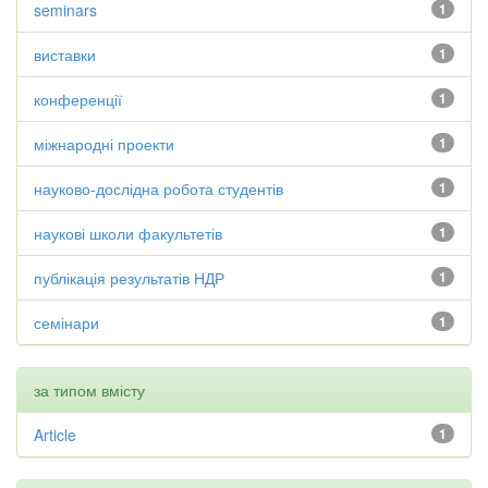
seminars
1
виставки
1
конференції
1
міжнародні проекти
1
науково-дослідна робота студентів
1
наукові школи факультетів
1
публікація результатів НДР
1
семінари
1
за типом вмісту
Article
1