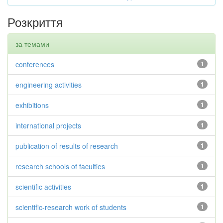
Розкриття
за темами
conferences
1
engineering activities
1
exhibitions
1
international projects
1
publication of results of research
1
research schools of faculties
1
scientific activities
1
scientific-research work of students
1