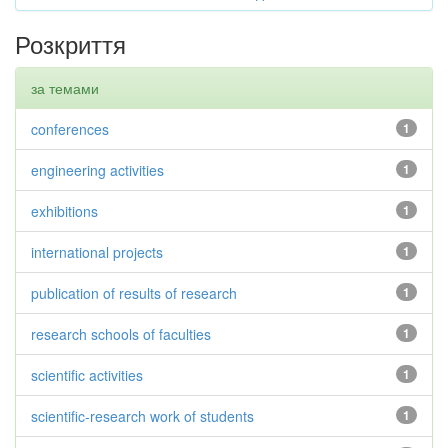
Розкриття
за темами
conferences
1
engineering activities
1
exhibitions
1
international projects
1
publication of results of research
1
research schools of faculties
1
scientific activities
1
scientific-research work of students
1