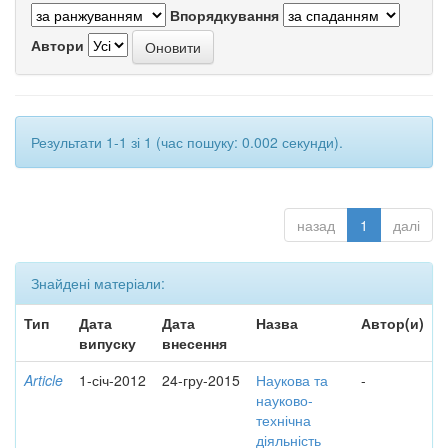
Впорядкування
Автори
Результати 1-1 зі 1 (час пошуку: 0.002 секунди).
назад
1
далі
Знайдені матеріали:
Тип
Дата
Дата
Назва
Автор(и)
випуску
внесення
Article
1-січ-2012
24-гру-2015
Наукова та
-
науково-
технічна
діяльність