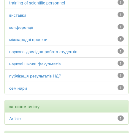
training of scientific personnel
1
виставки
1
конференції
1
міжнародні проекти
1
науково-дослідна робота студентів
1
наукові школи факультетів
1
публікація результатів НДР
1
семінари
1
за типом вмісту
Article
1