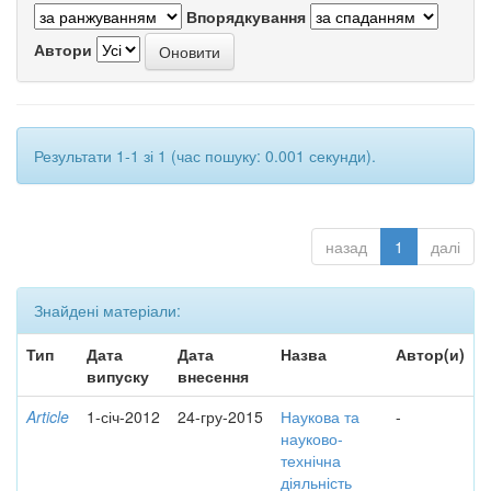
Впорядкування
Автори
Результати 1-1 зі 1 (час пошуку: 0.001 секунди).
назад
1
далі
Знайдені матеріали:
Тип
Дата
Дата
Назва
Автор(и)
випуску
внесення
Article
1-січ-2012
24-гру-2015
Наукова та
-
науково-
технічна
діяльність