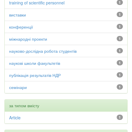
training of scientific personnel
1
виставки
1
конференції
1
міжнародні проекти
1
науково-дослідна робота студентів
1
наукові школи факультетів
1
публікація результатів НДР
1
семінари
1
за типом вмісту
Article
1