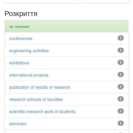
Розкриття
за темами
conferences
1
engineering activities
1
exhibitions
1
international projects
1
publication of results of research
1
research schools of faculties
1
scientific-research work of students
1
seminars
1