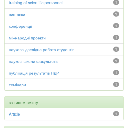
training of scientific personnel
1
виставки
1
конференції
1
міжнародні проекти
1
науково-дослідна робота студентів
1
наукові школи факультетів
1
публікація результатів НДР
1
семінари
1
за типом вмісту
Article
1