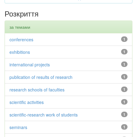
Розкриття
за темами
conferences
1
exhibitions
1
international projects
1
publication of results of research
1
research schools of faculties
1
scientific activities
1
scientific-research work of students
1
seminars
1