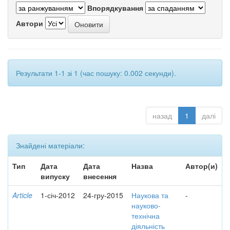
Впорядкування
Автори
Результати 1-1 зі 1 (час пошуку: 0.002 секунди).
назад
1
далі
Знайдені матеріали:
Тип
Дата
Дата
Назва
Автор(и)
випуску
внесення
Article
1-січ-2012
24-гру-2015
Наукова та
-
науково-
технічна
діяльність