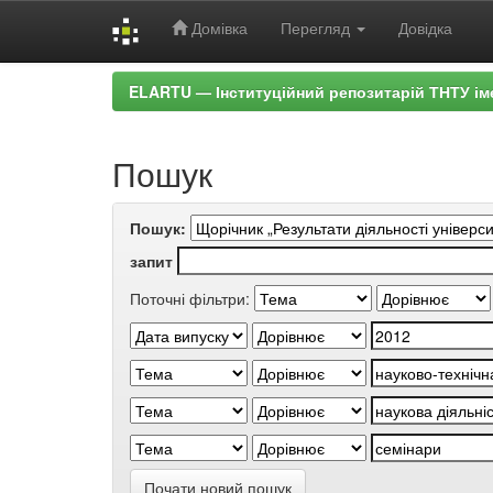
Домівка
Перегляд
Довідка
Skip
ELARTU — Інституційний репозитарій ТНТУ ім
navigation
Пошук
Пошук:
запит
Поточні фільтри:
Почати новий пошук