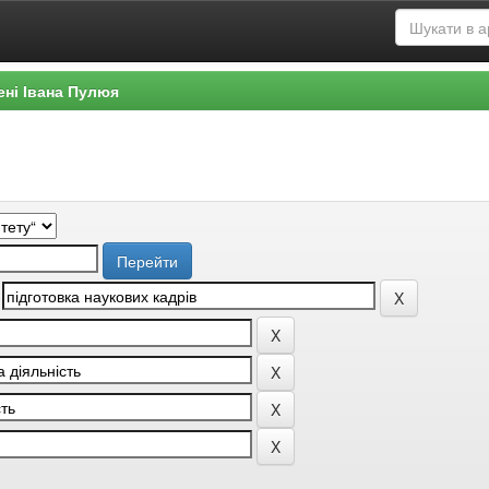
ені Івана Пулюя