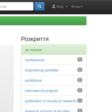
Вхід:
Мова
Розкриття
за темами
conferences
1
engineering activities
1
exhibitions
1
international projects
1
publication of results of research
1
research schools of faculties
1