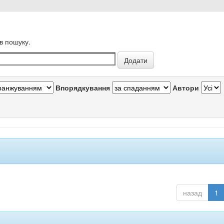
в пошуку.
Впорядкування
Автори
назад
1