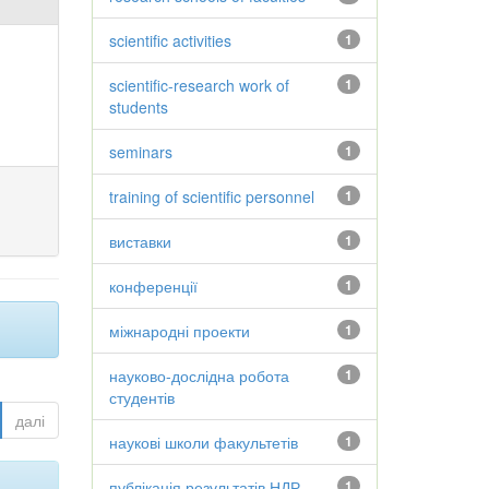
scientific activities
1
scientific-research work of
1
students
seminars
1
training of scientific personnel
1
виставки
1
конференції
1
міжнародні проекти
1
науково-дослідна робота
1
студентів
далі
наукові школи факультетів
1
публікація результатів НДР
1