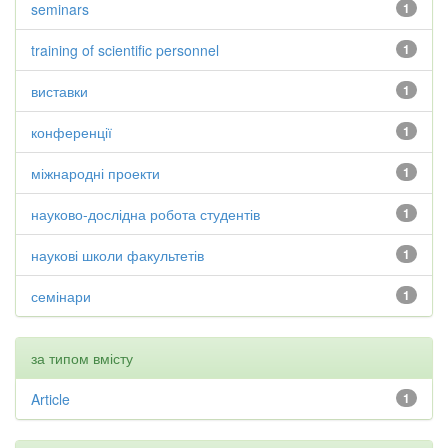
seminars
1
training of scientific personnel
1
виставки
1
конференції
1
міжнародні проекти
1
науково-дослідна робота студентів
1
наукові школи факультетів
1
семінари
1
за типом вмісту
Article
1