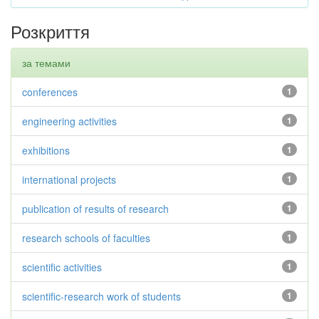
Розкриття
за темами
conferences
1
engineering activities
1
exhibitions
1
international projects
1
publication of results of research
1
research schools of faculties
1
scientific activities
1
scientific-research work of students
1