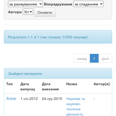
Впорядкування
Автори
Результати 1-1 зі 1 (час пошуку: 0.003 секунди).
назад
1
далі
Знайдені матеріали:
Тип
Дата
Дата
Назва
Автор(и)
випуску
внесення
Article
1-січ-2012
24-гру-2015
Наукова та
-
науково-
технічна
діяльність