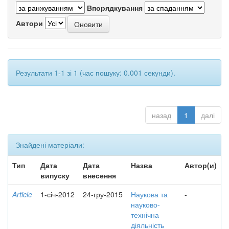
Впорядкування
Автори
Результати 1-1 зі 1 (час пошуку: 0.001 секунди).
назад
1
далі
Знайдені матеріали:
Тип
Дата
Дата
Назва
Автор(и)
випуску
внесення
Article
1-січ-2012
24-гру-2015
Наукова та
-
науково-
технічна
діяльність