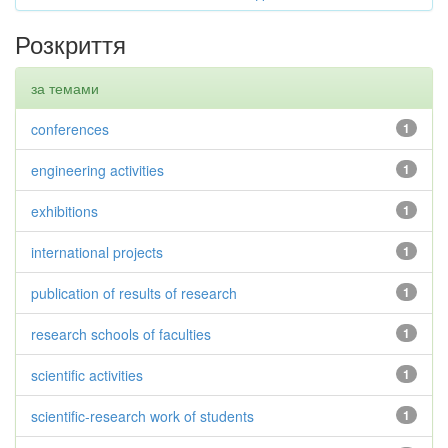
Розкриття
за темами
conferences
1
engineering activities
1
exhibitions
1
international projects
1
publication of results of research
1
research schools of faculties
1
scientific activities
1
scientific-research work of students
1