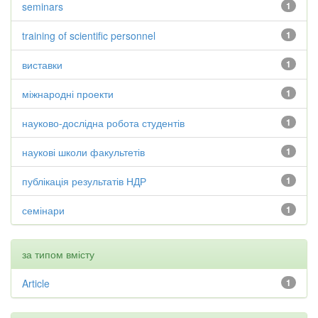
seminars
1
training of scientific personnel
1
виставки
1
міжнародні проекти
1
науково-дослідна робота студентів
1
наукові школи факультетів
1
публікація результатів НДР
1
семінари
1
за типом вмісту
Article
1