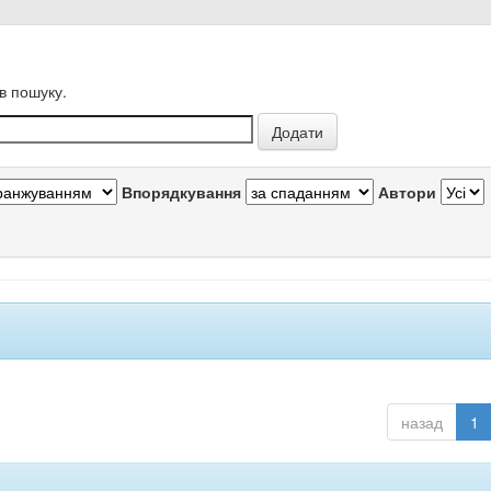
в пошуку.
Впорядкування
Автори
назад
1