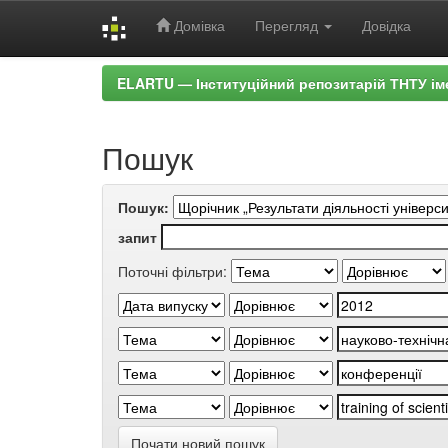
Домівка
Перегляд
Довідка
Skip
ELARTU — Інституційний репозитарій ТНТУ ім
navigation
Пошук
Пошук:
запит
Поточні фільтри:
Почати новий пошук