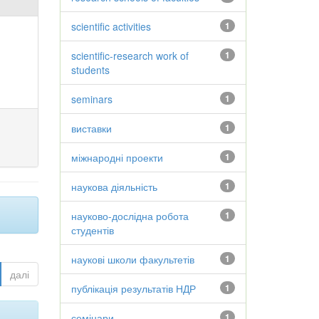
scientific activities
1
scientific-research work of
1
students
seminars
1
виставки
1
міжнародні проекти
1
наукова діяльність
1
науково-дослідна робота
1
студентів
наукові школи факультетів
1
далі
публікація результатів НДР
1
семінари
1