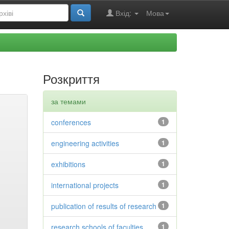
Вхід:
Мова
Розкриття
за темами
conferences
1
engineering activities
1
exhibitions
1
international projects
1
publication of results of research
1
research schools of faculties
1