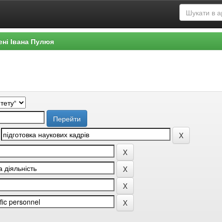
ені Івана Пулюя