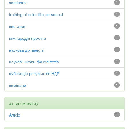
seminars
1
training of scientific personnel
1
виставки
1
міжнародні проекти
1
наукова діяльність
1
наукові школи факультетів
1
публікація результатів НДР
1
семінари
1
за типом вмісту
Article
1