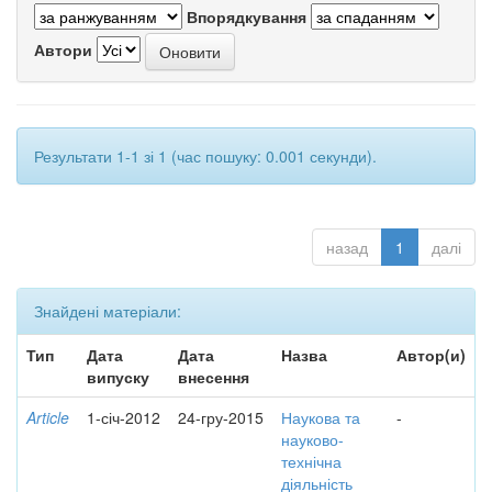
Впорядкування
Автори
Результати 1-1 зі 1 (час пошуку: 0.001 секунди).
назад
1
далі
Знайдені матеріали:
Тип
Дата
Дата
Назва
Автор(и)
випуску
внесення
Article
1-січ-2012
24-гру-2015
Наукова та
-
науково-
технічна
діяльність