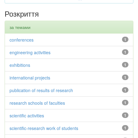
Розкриття
за темами
conferences
1
engineering activities
1
exhibitions
1
international projects
1
publication of results of research
1
research schools of faculties
1
scientific activities
1
scientific-research work of students
1