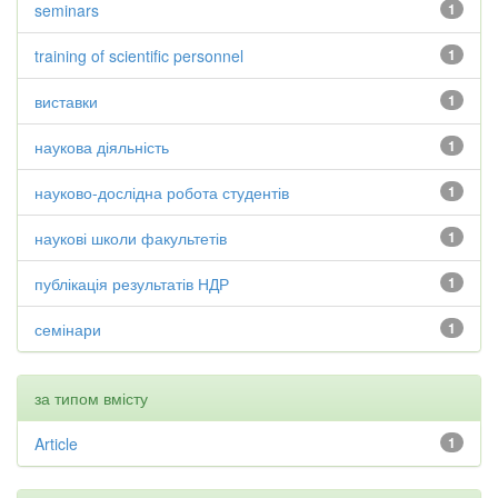
seminars
1
training of scientific personnel
1
виставки
1
наукова діяльність
1
науково-дослідна робота студентів
1
наукові школи факультетів
1
публікація результатів НДР
1
семінари
1
за типом вмісту
Article
1