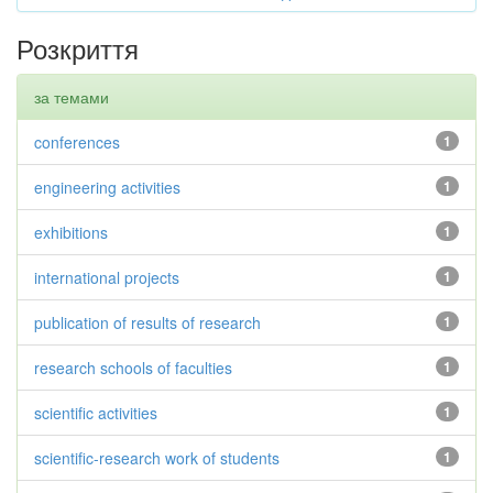
Розкриття
за темами
conferences
1
engineering activities
1
exhibitions
1
international projects
1
publication of results of research
1
research schools of faculties
1
scientific activities
1
scientific-research work of students
1