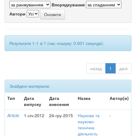
Впорядкування
Автори
Результати 1-1 зі 1 (час пошуку: 0.001 секунди).
назад
1
далі
Знайдені матеріали:
Тип
Дата
Дата
Назва
Автор(и)
випуску
внесення
Article
1-січ-2012
24-гру-2015
Наукова та
-
науково-
технічна
діяльність