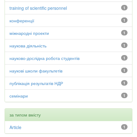
training of scientific personnel
1
конференції
1
міжнародні проекти
1
наукова діяльність
1
науково-дослідна робота студентів
1
наукові школи факультетів
1
публікація результатів НДР
1
семінари
1
за типом вмісту
Article
1