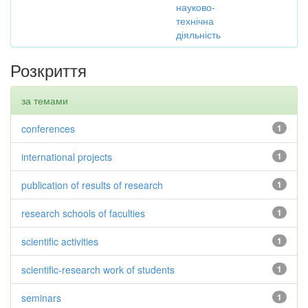
науково-
технічна
діяльність
Розкриття
за темами
conferences
1
international projects
1
publication of results of research
1
research schools of faculties
1
scientific activities
1
scientific-research work of students
1
seminars
1