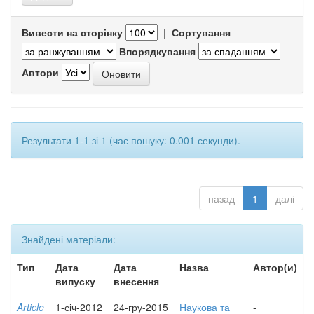
Вивести на сторінку
|
Сортування
Впорядкування
Автори
Результати 1-1 зі 1 (час пошуку: 0.001 секунди).
назад
1
далі
Знайдені матеріали:
Тип
Дата
Дата
Назва
Автор(и)
випуску
внесення
Article
1-січ-2012
24-гру-2015
Наукова та
-