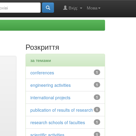
Вхід:
Мова
Розкриття
за темами
conferences
1
engineering activities
1
international projects
1
publication of results of research
1
research schools of faculties
1
scientific activities
1