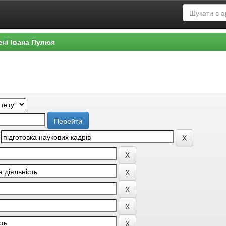
ені Івана Пулюя