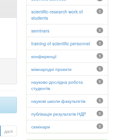
scientific-research work of
1
students
seminars
1
training of scientific personnel
1
конференції
1
міжнародні проекти
1
науково-дослідна робота
1
студентів
наукові школи факультетів
1
публікація результатів НДР
1
семінари
1
далі