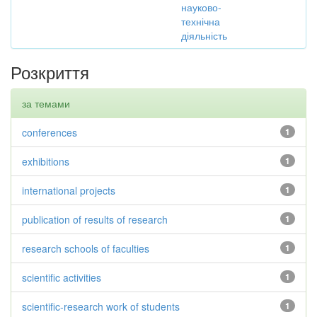
науково-
технічна
діяльність
Розкриття
за темами
conferences
1
exhibitions
1
international projects
1
publication of results of research
1
research schools of faculties
1
scientific activities
1
scientific-research work of students
1