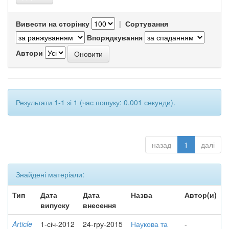
Вивести на сторінку
|
Сортування
Впорядкування
Автори
Результати 1-1 зі 1 (час пошуку: 0.001 секунди).
назад
1
далі
Знайдені матеріали:
Тип
Дата
Дата
Назва
Автор(и)
випуску
внесення
Article
1-січ-2012
24-гру-2015
Наукова та
-