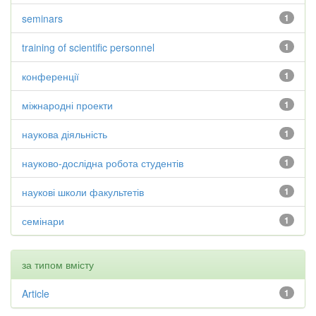
seminars
1
training of scientific personnel
1
конференції
1
міжнародні проекти
1
наукова діяльність
1
науково-дослідна робота студентів
1
наукові школи факультетів
1
семінари
1
за типом вмісту
Article
1