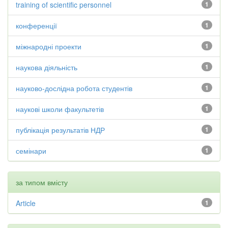
training of scientific personnel
1
конференції
1
міжнародні проекти
1
наукова діяльність
1
науково-дослідна робота студентів
1
наукові школи факультетів
1
публікація результатів НДР
1
семінари
1
за типом вмісту
Article
1