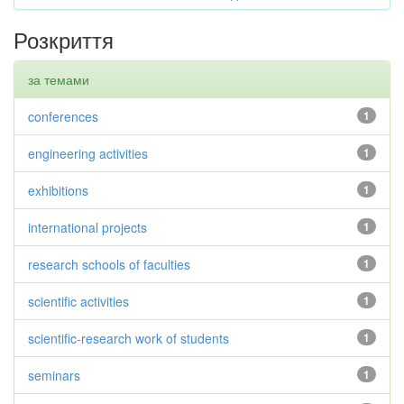
Розкриття
за темами
conferences
1
engineering activities
1
exhibitions
1
international projects
1
research schools of faculties
1
scientific activities
1
scientific-research work of students
1
seminars
1