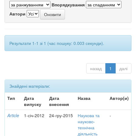
Впорядкування
Автори
Результати 1-1 зі 1 (час пошуку: 0.003 секунди).
назад
1
далі
Знайдені матеріали:
Тип
Дата
Дата
Назва
Автор(и)
випуску
внесення
Article
1-січ-2012
24-гру-2015
Наукова та
-
науково-
технічна
діяльність