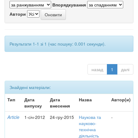
Впорядкування
Автори
Результати 1-1 зі 1 (час пошуку: 0.001 секунди).
назад
1
далі
Знайдені матеріали:
Тип
Дата
Дата
Назва
Автор(и)
випуску
внесення
Article
1-січ-2012
24-гру-2015
Наукова та
-
науково-
технічна
діяльність