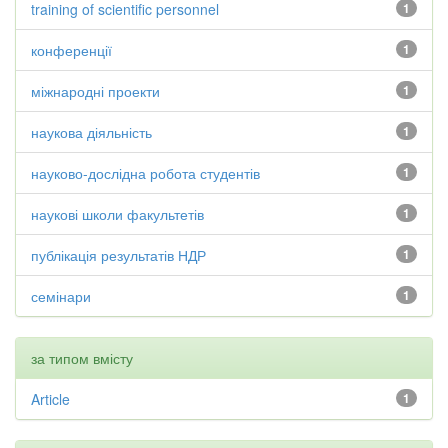
training of scientific personnel
1
конференції
1
міжнародні проекти
1
наукова діяльність
1
науково-дослідна робота студентів
1
наукові школи факультетів
1
публікація результатів НДР
1
семінари
1
за типом вмісту
Article
1