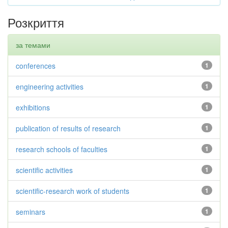
Розкриття
за темами
conferences
1
engineering activities
1
exhibitions
1
publication of results of research
1
research schools of faculties
1
scientific activities
1
scientific-research work of students
1
seminars
1