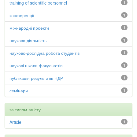
training of scientific personnel
1
конференції
1
міжнародні проекти
1
наукова діяльність
1
науково-дослідна робота студентів
1
наукові школи факультетів
1
публікація результатів НДР
1
семінари
1
за типом вмісту
Article
1