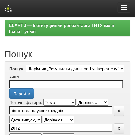
Skip
ELARTU — Інституційний репозитарій ТНТУ імені
navigation
Івана Пулюя
Пошук
Пошук:
запит
Поточні фільтри: