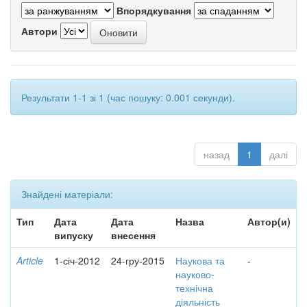
Впорядкування
Автори
Результати 1-1 зі 1 (час пошуку: 0.001 секунди).
назад
1
далі
Знайдені матеріали:
Тип
Дата
Дата
Назва
Автор(и)
випуску
внесення
Article
1-січ-2012
24-гру-2015
Наукова та
-
науково-
технічна
діяльність