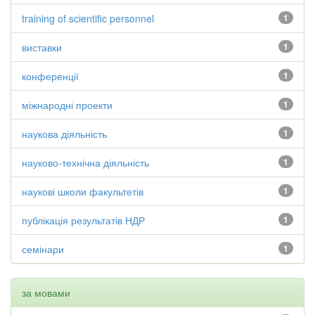
training of scientific personnel
1
виставки
1
конференції
1
міжнародні проекти
1
наукова діяльність
1
науково-технічна діяльність
1
наукові школи факультетів
1
публікація результатів НДР
1
семінари
1
за мовами