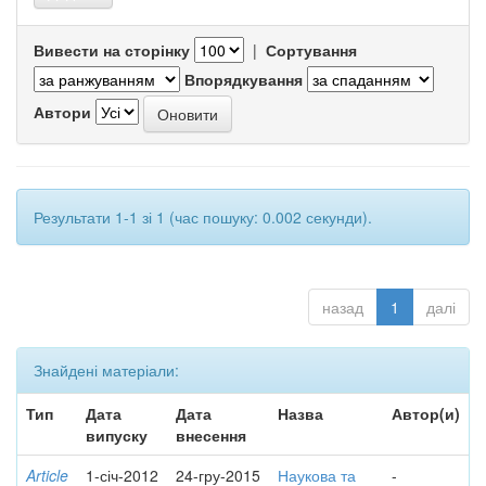
Вивести на сторінку
|
Сортування
Впорядкування
Автори
Результати 1-1 зі 1 (час пошуку: 0.002 секунди).
назад
1
далі
Знайдені матеріали:
Тип
Дата
Дата
Назва
Автор(и)
випуску
внесення
Article
1-січ-2012
24-гру-2015
Наукова та
-