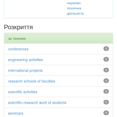
науково-
технічна
діяльність
Розкриття
за темами
conferences
1
engineering activities
1
international projects
1
research schools of faculties
1
scientific activities
1
scientific-research work of students
1
seminars
1