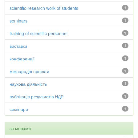
scientific-research work of students
1
seminars
1
training of scientific personnel
1
виставки
1
конференції
1
міжнародні проекти
1
наукова діяльність
1
публікація результатів НДР
1
семінари
1
за мовами