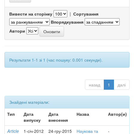
Вивести на сторінку
|
Сортування
Впорядкування
Автори
Результати 1-1 зі 1 (час пошуку: 0.001 секунди).
назад
1
далі
Знайдені матеріали:
Тип
Дата
Дата
Назва
Автор(и)
випуску
внесення
Article
1-січ-2012
24-гру-2015
Наукова та
-