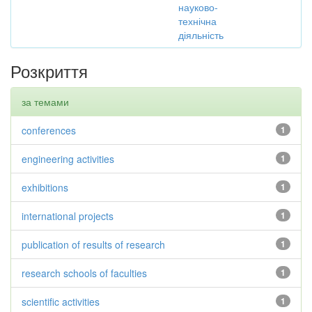
науково-
технічна
діяльність
Розкриття
за темами
conferences
1
engineering activities
1
exhibitions
1
international projects
1
publication of results of research
1
research schools of faculties
1
scientific activities
1