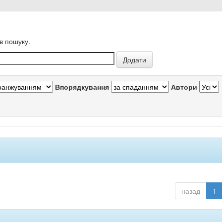
в пошуку.
Впорядкування
Автори
назад
1