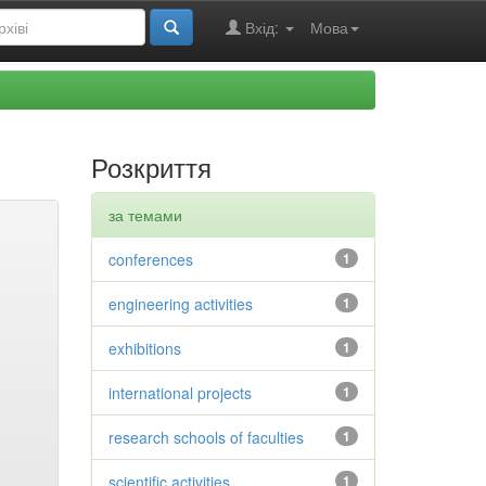
Вхід:
Мова
Розкриття
за темами
conferences
1
engineering activities
1
exhibitions
1
international projects
1
research schools of faculties
1
scientific activities
1