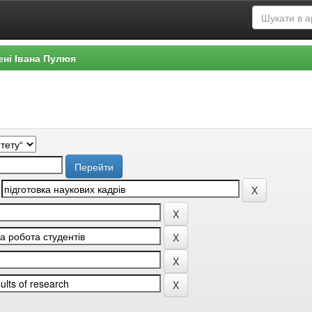
ені Івана Пулюя