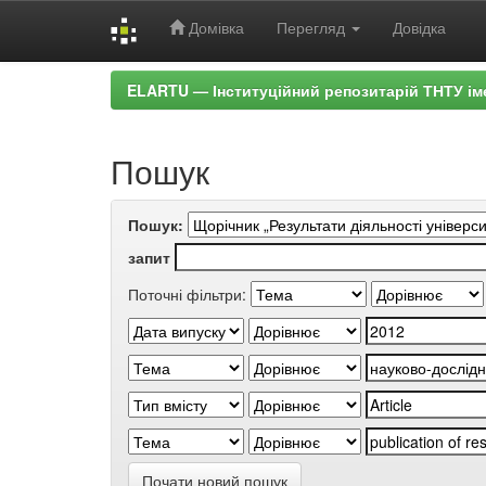
Домівка
Перегляд
Довідка
Skip
ELARTU — Інституційний репозитарій ТНТУ ім
navigation
Пошук
Пошук:
запит
Поточні фільтри:
Почати новий пошук