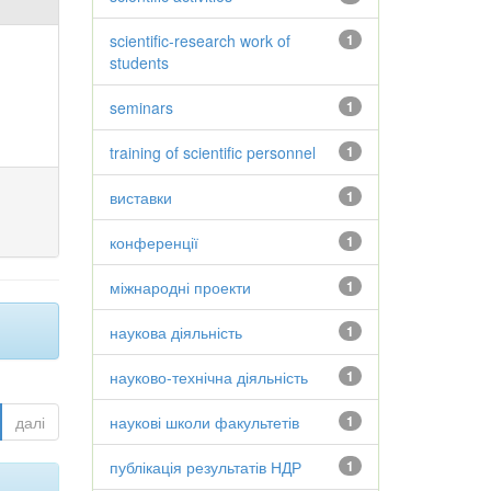
scientific-research work of
1
students
seminars
1
training of scientific personnel
1
виставки
1
конференції
1
міжнародні проекти
1
наукова діяльність
1
науково-технічна діяльність
1
далі
наукові школи факультетів
1
публікація результатів НДР
1