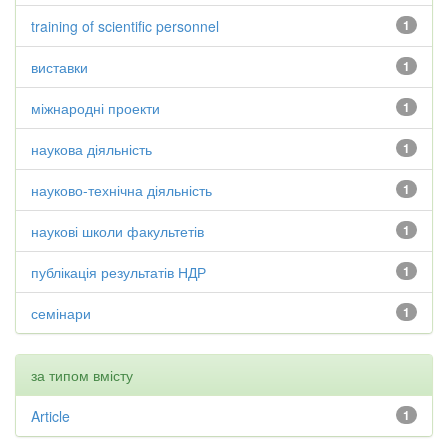
training of scientific personnel
1
виставки
1
міжнародні проекти
1
наукова діяльність
1
науково-технічна діяльність
1
наукові школи факультетів
1
публікація результатів НДР
1
семінари
1
за типом вмісту
Article
1