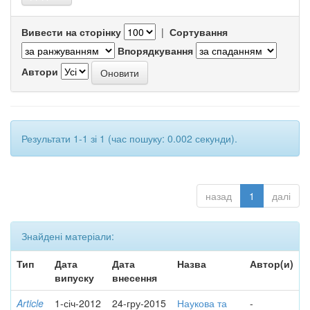
Вивести на сторінку
|
Сортування
Впорядкування
Автори
Результати 1-1 зі 1 (час пошуку: 0.002 секунди).
назад
1
далі
Знайдені матеріали:
Тип
Дата
Дата
Назва
Автор(и)
випуску
внесення
Article
1-січ-2012
24-гру-2015
Наукова та
-