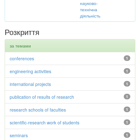
науково-
технічна
діяльність
Розкриття
за темами
conferences
1
engineering activities
1
international projects
1
publication of results of research
1
research schools of faculties
1
scientific-research work of students
1
seminars
1