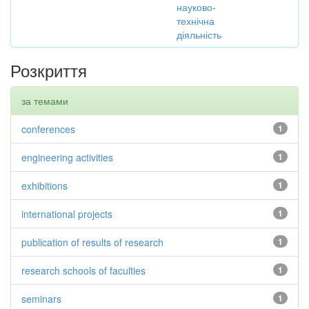
науково-
технічна
діяльність
Розкриття
за темами
conferences
1
engineering activities
1
exhibitions
1
international projects
1
publication of results of research
1
research schools of faculties
1
seminars
1