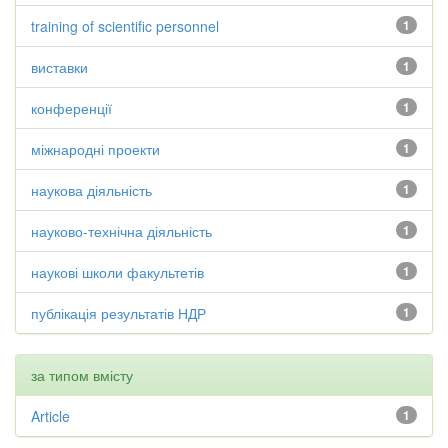
training of scientific personnel
1
виставки
1
конференції
1
міжнародні проекти
1
наукова діяльність
1
науково-технічна діяльність
1
наукові школи факультетів
1
публікація результатів НДР
1
за типом вмісту
Article
1