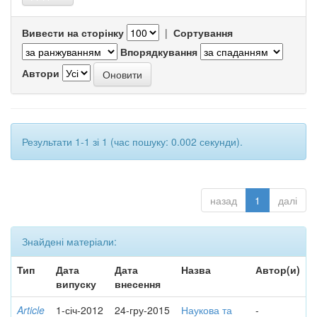
Вивести на сторінку
|
Сортування
Впорядкування
Автори
Результати 1-1 зі 1 (час пошуку: 0.002 секунди).
назад
1
далі
Знайдені матеріали:
Тип
Дата
Дата
Назва
Автор(и)
випуску
внесення
Article
1-січ-2012
24-гру-2015
Наукова та
-