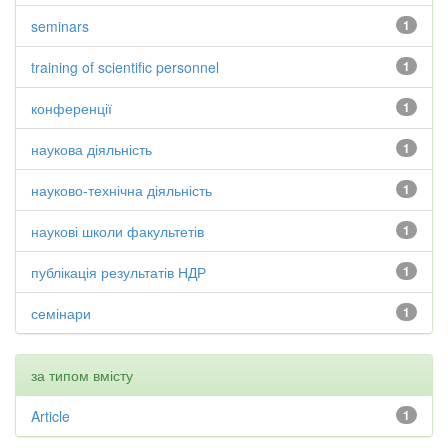
seminars
1
training of scientific personnel
1
конференції
1
наукова діяльність
1
науково-технічна діяльність
1
наукові школи факультетів
1
публікація результатів НДР
1
семінари
1
за типом вмісту
Article
1