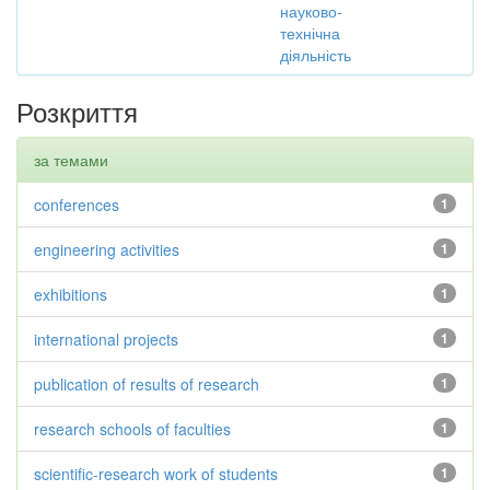
науково-
технічна
діяльність
Розкриття
за темами
conferences
1
engineering activities
1
exhibitions
1
international projects
1
publication of results of research
1
research schools of faculties
1
scientific-research work of students
1