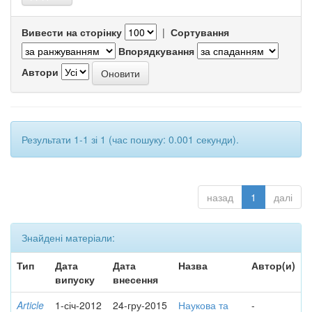
Вивести на сторінку
|
Сортування
Впорядкування
Автори
Результати 1-1 зі 1 (час пошуку: 0.001 секунди).
назад
1
далі
Знайдені матеріали:
Тип
Дата
Дата
Назва
Автор(и)
випуску
внесення
Article
1-січ-2012
24-гру-2015
Наукова та
-