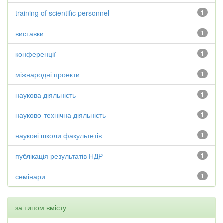
training of scientific personnel
1
виставки
1
конференції
1
міжнародні проекти
1
наукова діяльність
1
науково-технічна діяльність
1
наукові школи факультетів
1
публікація результатів НДР
1
семінари
1
за типом вмісту