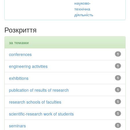
науково-
технічна
діяльність
Розкриття
за темами
conferences
1
engineering activities
1
exhibitions
1
publication of results of research
1
research schools of faculties
1
scientific-research work of students
1
seminars
1