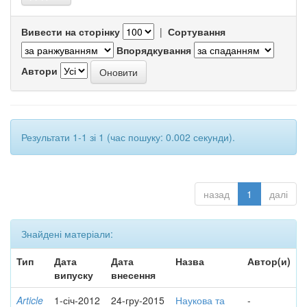
Вивести на сторінку
|
Сортування
Впорядкування
Автори
Результати 1-1 зі 1 (час пошуку: 0.002 секунди).
назад
1
далі
Знайдені матеріали:
Тип
Дата
Дата
Назва
Автор(и)
випуску
внесення
Article
1-січ-2012
24-гру-2015
Наукова та
-