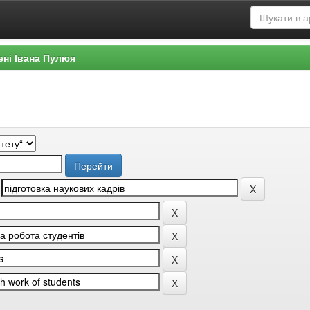
ені Івана Пулюя