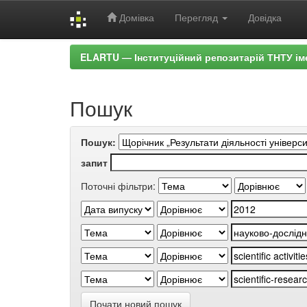
Домівка
Перегляд
Довідка
Skip
ELARTU — Інституційний репозитарій ТНТУ ім
navigation
Пошук
Пошук:
запит
Поточні фільтри:
Почати новий пошук