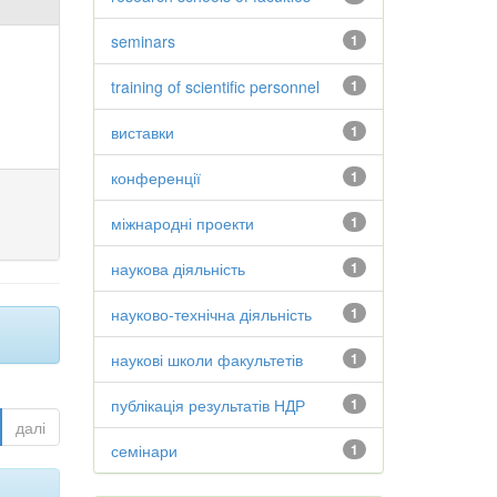
seminars
1
training of scientific personnel
1
виставки
1
конференції
1
міжнародні проекти
1
наукова діяльність
1
науково-технічна діяльність
1
наукові школи факультетів
1
публікація результатів НДР
1
далі
семінари
1