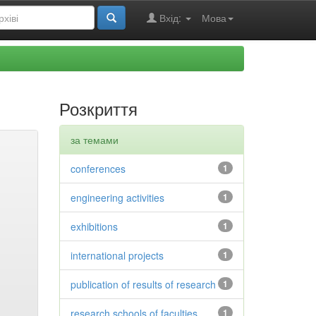
Вхід:
Мова
Розкриття
за темами
conferences
1
engineering activities
1
exhibitions
1
international projects
1
publication of results of research
1
research schools of faculties
1