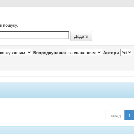
в пошуку.
Впорядкування
Автори
назад
1