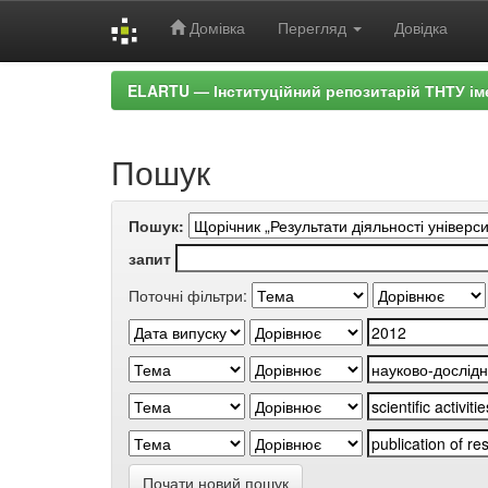
Домівка
Перегляд
Довідка
Skip
ELARTU — Інституційний репозитарій ТНТУ ім
navigation
Пошук
Пошук:
запит
Поточні фільтри:
Почати новий пошук