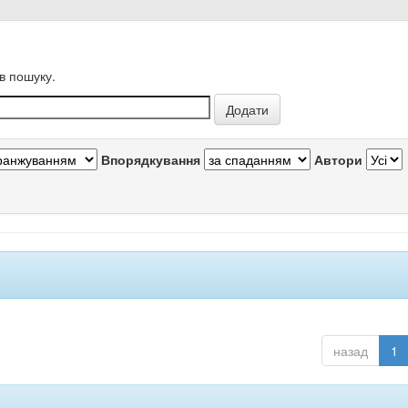
в пошуку.
Впорядкування
Автори
назад
1