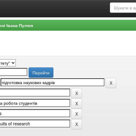
ені Івана Пулюя