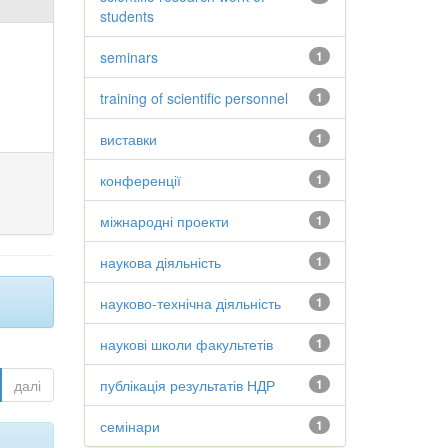
students
seminars
1
training of scientific personnel
1
виставки
1
конференції
1
міжнародні проекти
1
наукова діяльність
1
науково-технічна діяльність
1
наукові школи факультетів
1
далі
публікація результатів НДР
1
семінари
1