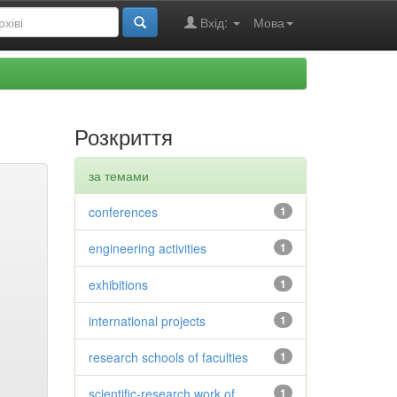
Вхід:
Мова
Розкриття
за темами
conferences
1
engineering activities
1
exhibitions
1
international projects
1
research schools of faculties
1
scientific-research work of
1