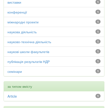
виставки
1
конференції
1
міжнародні проекти
1
наукова діяльність
1
науково-технічна діяльність
1
наукові школи факультетів
1
публікація результатів НДР
1
семінари
1
за типом вмісту
Article
1