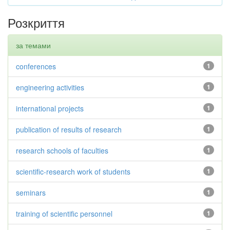
Розкриття
за темами
conferences
1
engineering activities
1
international projects
1
publication of results of research
1
research schools of faculties
1
scientific-research work of students
1
seminars
1
training of scientific personnel
1