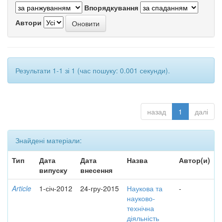
Впорядкування
Автори
Результати 1-1 зі 1 (час пошуку: 0.001 секунди).
назад
1
далі
Знайдені матеріали:
Тип
Дата
Дата
Назва
Автор(и)
випуску
внесення
Article
1-січ-2012
24-гру-2015
Наукова та
-
науково-
технічна
діяльність