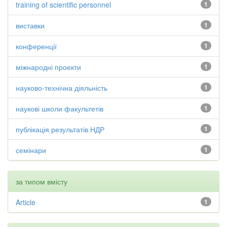
training of scientific personnel
1
виставки
1
конференції
1
міжнародні проекти
1
науково-технічна діяльність
1
наукові школи факультетів
1
публікація результатів НДР
1
семінари
1
за типом вмісту
Article
1