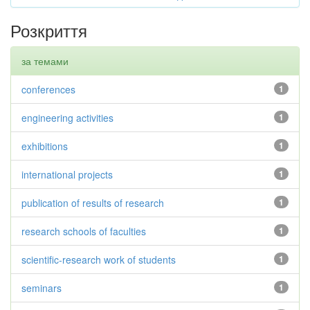
Розкриття
за темами
conferences
1
engineering activities
1
exhibitions
1
international projects
1
publication of results of research
1
research schools of faculties
1
scientific-research work of students
1
seminars
1