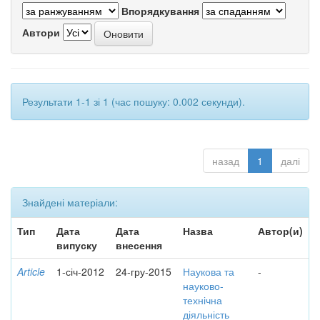
Впорядкування
Автори
Результати 1-1 зі 1 (час пошуку: 0.002 секунди).
назад
1
далі
Знайдені матеріали:
Тип
Дата
Дата
Назва
Автор(и)
випуску
внесення
Article
1-січ-2012
24-гру-2015
Наукова та
-
науково-
технічна
діяльність