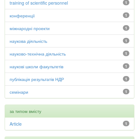
training of scientific personnel
1
конференції
1
міжнародні проекти
1
наукова діяльність
1
науково-технічна діяльність
1
наукові школи факультетів
1
публікація результатів НДР
1
семінари
1
за типом вмісту
Article
1