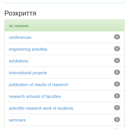
Розкриття
за темами
conferences
1
engineering activities
1
exhibitions
1
international projects
1
publication of results of research
1
research schools of faculties
1
scientific-research work of students
1
seminars
1