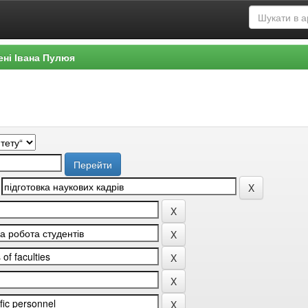
ені Івана Пулюя