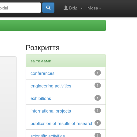
Вхід:
Мова
Розкриття
за темами
conferences
1
engineering activities
1
exhibitions
1
international projects
1
publication of results of research
1
scientific activities
1