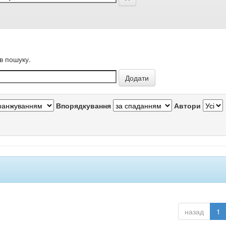
в пошуку.
Впорядкування
Автори
назад
1