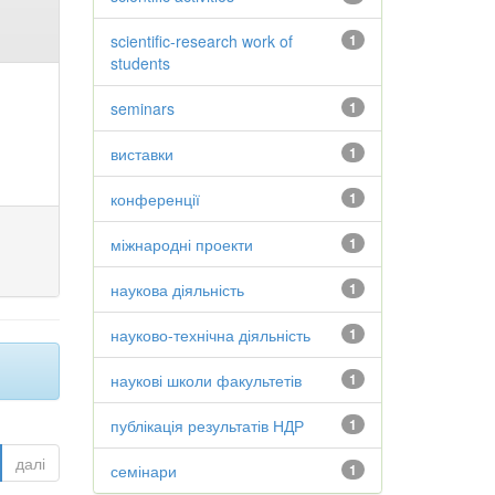
scientific-research work of
1
students
seminars
1
виставки
1
конференції
1
міжнародні проекти
1
наукова діяльність
1
науково-технічна діяльність
1
наукові школи факультетів
1
публікація результатів НДР
1
далі
семінари
1