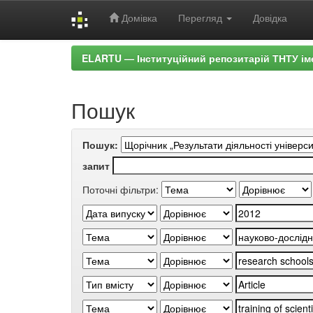
Домівка
Перегляд
Довідка
Skip
ELARTU — Інституційний репозитарій ТНТУ ім
navigation
Пошук
Пошук:
запит
Поточні фільтри: