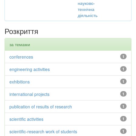
науково-
технічна
діяльність
Розкриття
за темами
conferences
1
engineering activities
1
exhibitions
1
international projects
1
publication of results of research
1
scientific activities
1
scientific-research work of students
1