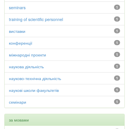
seminars
1
training of scientific personnel
1
виставки
1
конференції
1
міжнародні проекти
1
наукова діяльність
1
науково-технічна діяльність
1
наукові школи факультетів
1
семінари
1
за мовами