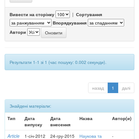
Вивести на сторінку
|
Сортування
Впорядкування
Автори
Результати 1-1 зі 1 (час пошуку: 0.002 секунди).
назад
1
далі
Знайдені матеріали:
Тип
Дата
Дата
Назва
Автор(и)
випуску
внесення
Article
1-січ-2012
24-гру-2015
Наукова та
-