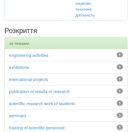
науково-
технічна
діяльність
Розкриття
за темами
engineering activities
1
exhibitions
1
international projects
1
publication of results of research
1
scientific-research work of students
1
seminars
1
training of scientific personnel
1