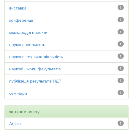
виставки
1
конференції
1
міжнародні проекти
1
наукова діяльність
1
науково-технічна діяльність
1
наукові школи факультетів
1
публікація результатів НДР
1
семінари
1
за типом вмісту
Article
1