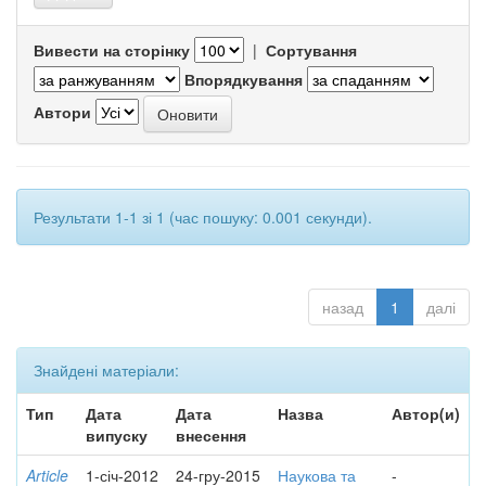
Вивести на сторінку
|
Сортування
Впорядкування
Автори
Результати 1-1 зі 1 (час пошуку: 0.001 секунди).
назад
1
далі
Знайдені матеріали:
Тип
Дата
Дата
Назва
Автор(и)
випуску
внесення
Article
1-січ-2012
24-гру-2015
Наукова та
-