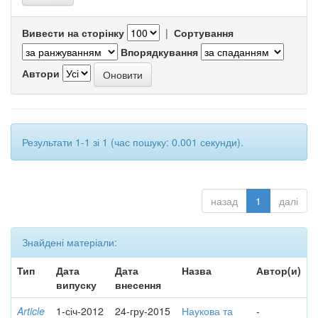
Вивести на сторінку
|
Сортування
Впорядкування
Автори
Результати 1-1 зі 1 (час пошуку: 0.001 секунди).
назад
1
далі
Знайдені матеріали:
Тип
Дата
Дата
Назва
Автор(и)
випуску
внесення
Article
1-січ-2012
24-гру-2015
Наукова та
-