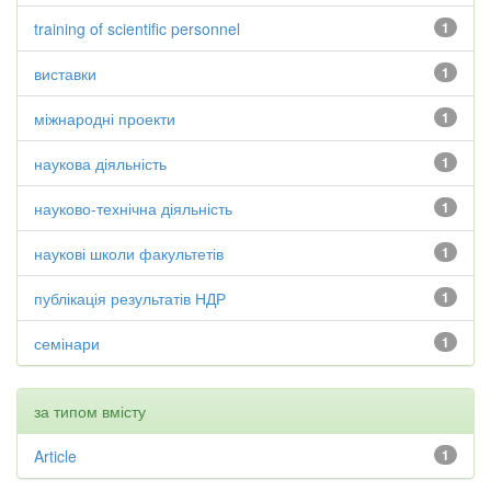
training of scientific personnel
1
виставки
1
міжнародні проекти
1
наукова діяльність
1
науково-технічна діяльність
1
наукові школи факультетів
1
публікація результатів НДР
1
семінари
1
за типом вмісту
Article
1