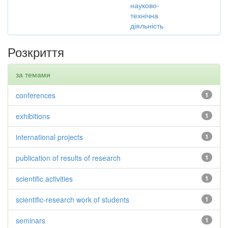
науково-
технічна
діяльність
Розкриття
за темами
conferences
1
exhibitions
1
international projects
1
publication of results of research
1
scientific activities
1
scientific-research work of students
1
seminars
1