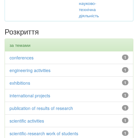
науково-
технічна
діяльність
Розкриття
за темами
conferences
1
engineering activities
1
exhibitions
1
international projects
1
publication of results of research
1
scientific activities
1
scientific-research work of students
1