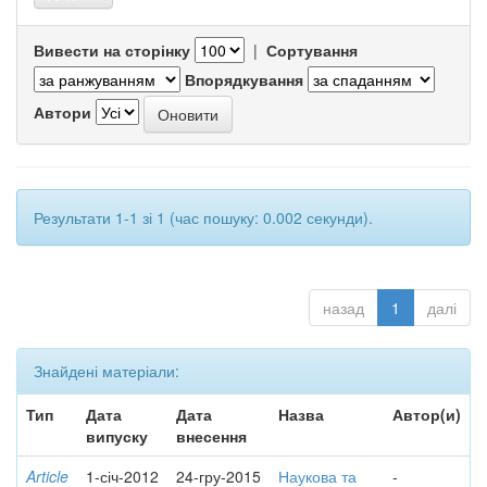
Вивести на сторінку
|
Сортування
Впорядкування
Автори
Результати 1-1 зі 1 (час пошуку: 0.002 секунди).
назад
1
далі
Знайдені матеріали:
Тип
Дата
Дата
Назва
Автор(и)
випуску
внесення
Article
1-січ-2012
24-гру-2015
Наукова та
-