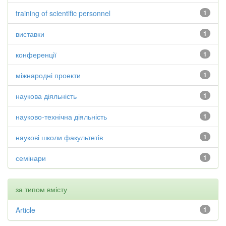
training of scientific personnel
1
виставки
1
конференції
1
міжнародні проекти
1
наукова діяльність
1
науково-технічна діяльність
1
наукові школи факультетів
1
семінари
1
за типом вмісту
Article
1