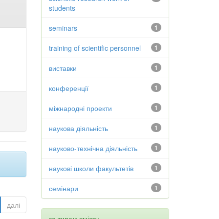
students
seminars
1
training of scientific personnel
1
виставки
1
конференції
1
міжнародні проекти
1
наукова діяльність
1
науково-технічна діяльність
1
наукові школи факультетів
1
семінари
1
далі
за типом вмісту