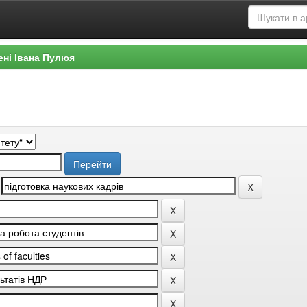
ені Івана Пулюя