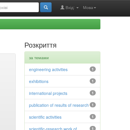
Вхід:
Мова
Розкриття
за темами
engineering activities
1
exhibitions
1
international projects
1
publication of results of research
1
scientific activities
1
scientific-research work of
1