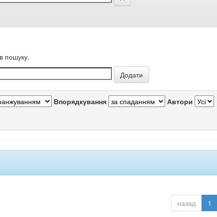
в пошуку.
Впорядкування
Автори
назад
1