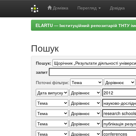
Домівка
Перегляд
Довідка
Skip
ELARTU — Інституційний репозитарій ТНТУ ім
navigation
Пошук
Пошук:
запит
Поточні фільтри: