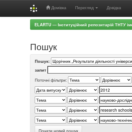
Домівка
Перегляд
Довідка
Skip
ELARTU — Інституційний репозитарій ТНТУ ім
navigation
Пошук
Пошук:
запит
Поточні фільтри:
Почати новий пошук