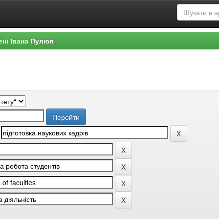
ені Івана Пулюя