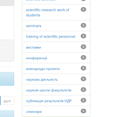
scientific-research work of
1
students
seminars
1
training of scientific personnel
1
виставки
1
конференції
1
міжнародні проекти
1
наукова діяльність
1
наукові школи факультетів
1
далі
публікація результатів НДР
1
семінари
1