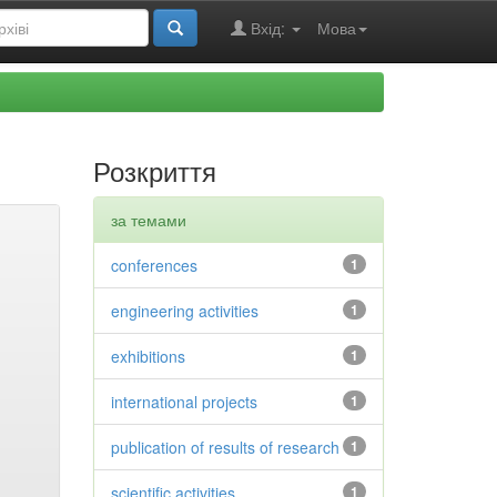
Вхід:
Мова
Розкриття
за темами
conferences
1
engineering activities
1
exhibitions
1
international projects
1
publication of results of research
1
scientific activities
1