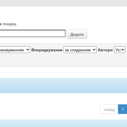
в пошуку.
Впорядкування
Автори
назад
1