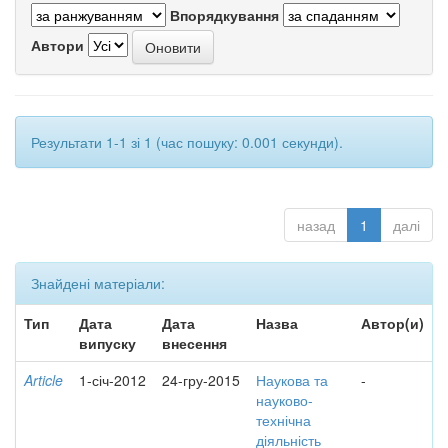
Впорядкування
Автори
Результати 1-1 зі 1 (час пошуку: 0.001 секунди).
назад
1
далі
Знайдені матеріали:
Тип
Дата
Дата
Назва
Автор(и)
випуску
внесення
Article
1-січ-2012
24-гру-2015
Наукова та
-
науково-
технічна
діяльність