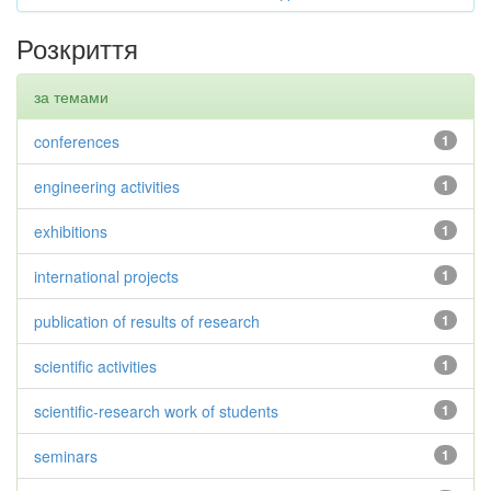
Розкриття
за темами
conferences
1
engineering activities
1
exhibitions
1
international projects
1
publication of results of research
1
scientific activities
1
scientific-research work of students
1
seminars
1