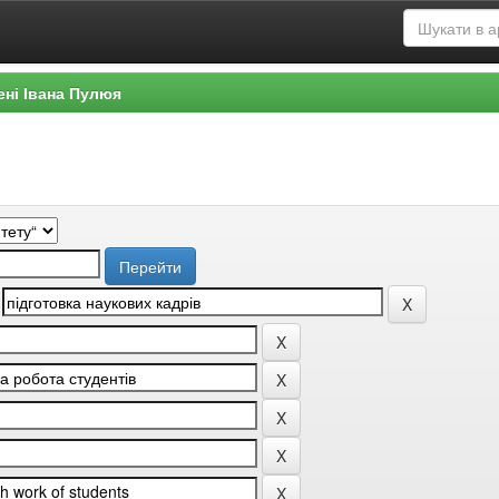
ені Івана Пулюя