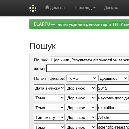
Домівка
Перегляд
Довідка
Skip
ELARTU — Інституційний репозитарій ТНТУ ім
navigation
Пошук
Пошук:
запит
Поточні фільтри: