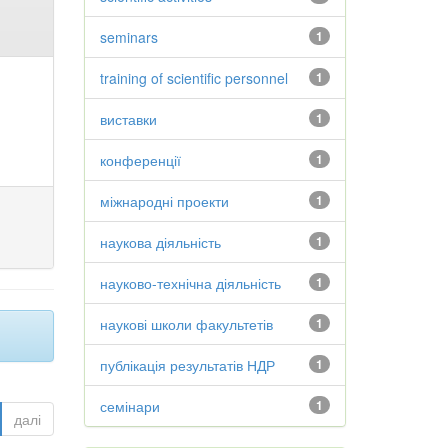
seminars
1
training of scientific personnel
1
виставки
1
конференції
1
міжнародні проекти
1
наукова діяльність
1
науково-технічна діяльність
1
наукові школи факультетів
1
публікація результатів НДР
1
семінари
1
далі