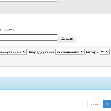
в пошуку.
Впорядкування
Автори
назад
1