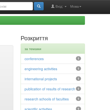
Вхід:
Мова
Розкриття
за темами
conferences
1
engineering activities
1
international projects
1
publication of results of research
1
research schools of faculties
1
scientific activities
1