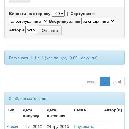
Вивести на сторінку
|
Сортування
Впорядкування
Автори
Результати 1-1 зі 1 (час пошуку: 0.001 секунди).
назад
1
далі
Знайдені матеріали:
Тип
Дата
Дата
Назва
Автор(и)
випуску
внесення
Article
1-січ-2012
24-гру-2015
Наукова та
-