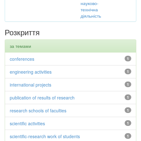
науково-
технічна
діяльність
Розкриття
за темами
conferences
1
engineering activities
1
international projects
1
publication of results of research
1
research schools of faculties
1
scientific activities
1
scientific-research work of students
1