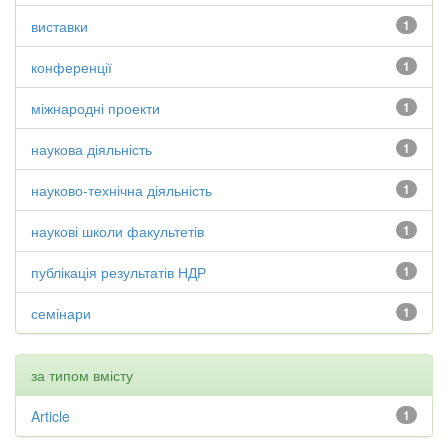
виставки
1
конференції
1
міжнародні проекти
1
наукова діяльність
1
науково-технічна діяльність
1
наукові школи факультетів
1
публікація результатів НДР
1
семінари
1
за типом вмісту
Article
1