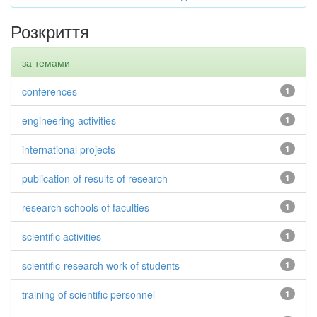
Розкриття
за темами
conferences
1
engineering activities
1
international projects
1
publication of results of research
1
research schools of faculties
1
scientific activities
1
scientific-research work of students
1
training of scientific personnel
1