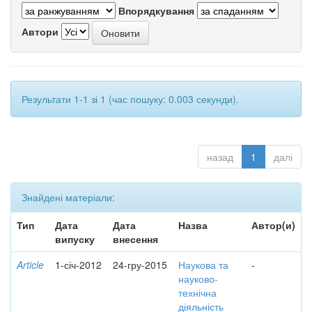
Впорядкування
Автори
Результати 1-1 зі 1 (час пошуку: 0.003 секунди).
назад
1
далі
Знайдені матеріали:
Тип
Дата
Дата
Назва
Автор(и)
випуску
внесення
Article
1-січ-2012
24-гру-2015
Наукова та
-
науково-
технічна
діяльність