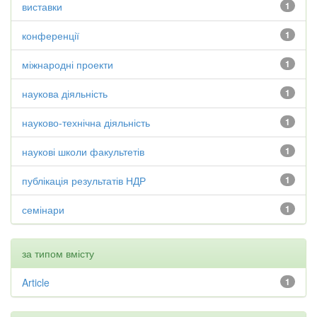
виставки
1
конференції
1
міжнародні проекти
1
наукова діяльність
1
науково-технічна діяльність
1
наукові школи факультетів
1
публікація результатів НДР
1
семінари
1
за типом вмісту
Article
1